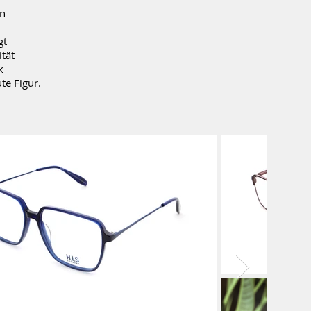
en
gt
ität
k
te Figur.