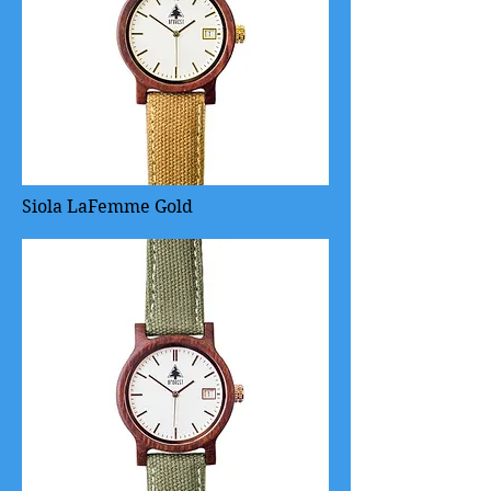
Siola LaFemme Gold